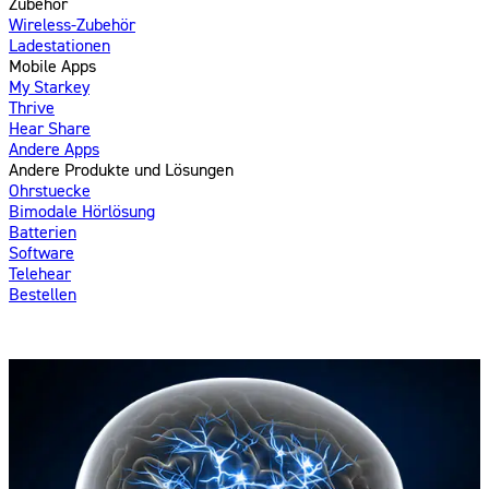
Zubehör
Wireless-Zubehör
Ladestationen
Mobile Apps
My Starkey
Thrive
Hear Share
Andere Apps
Andere Produkte und Lösungen
Ohrstuecke
Bimodale Hörlösung
Batterien
Software
Telehear
Bestellen