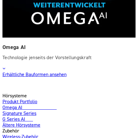
Omega AI
Technologie jenseits der Vorstellungskraft
Erhältliche Bauformen ansehen
Hörsysteme
Produkt Portfolio
Omega AI
Weiterentwickelt
Signature Series
G Series AI
Neu
Ältere Hörsysteme
Zubehör
Wireless-Zubehör