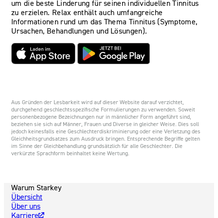
um die beste Linderung für seinen individuellen Tinnitus
zu erzielen. Relax enthält auch umfangreiche
Informationen rund um das Thema Tinnitus (Symptome,
Ursachen, Behandlungen und Lösungen).
Aus Gründen der Lesbarkeit wird auf dieser Website darauf verzichtet,
durchgehend geschlechtsspezifische Formulierungen zu verwenden. Soweit
personenbezogene Bezeichnungen nur in männlicher Form angeführt sind,
beziehen sie sich auf Männer, Frauen und Diverse in gleicher Weise. Dies soll
jedoch keinesfalls eine Geschlechterdiskriminierung oder eine Verletzung des
Gleichheitsgrundsatzes zum Ausdruck bringen. Entsprechende Begriffe gelten
im Sinne der Gleichbehandlung grundsätzlich für alle Geschlechter. Die
verkürzte Sprachform beinhaltet keine Wertung.
Warum Starkey
Übersicht
Über uns
Karriere