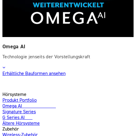
Omega AI
Technologie jenseits der Vorstellungskraft
Erhältliche Bauformen ansehen
Hörsysteme
Produkt Portfolio
Omega AI
Weiterentwickelt
Signature Series
G Series AI
Neu
Ältere Hörsysteme
Zubehör
Wireless-Zubehör