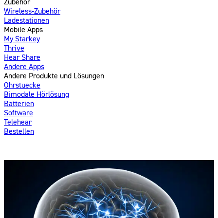
Zubehör
Wireless-Zubehör
Ladestationen
Mobile Apps
My Starkey
Thrive
Hear Share
Andere Apps
Andere Produkte und Lösungen
Ohrstuecke
Bimodale Hörlösung
Batterien
Software
Telehear
Bestellen