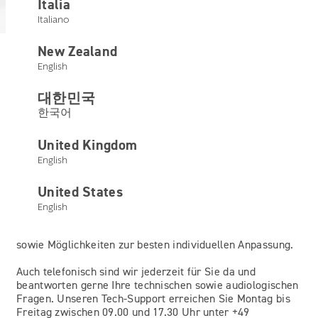
Italia
dem Laufenden zu bleiben.
Italiano
New Zealand
English
Mit unseren Produkten
대한민국
stehen wir für innovative
한국어
Lösungen.
United Kingdom
English
Es liegt uns am Herzen, dieses Know-How weiterzugeben
United States
und Sie zu unserem starken Partner vor Ort zu machen.
Das Education & Trainings Team hat es sich zur Aufgabe
English
gemacht, Sie vor Ort oder Online im Wissensaufbau zu
unterstützen. Erleben Sie die Vorteile unserer Produkte
sowie Möglichkeiten zur besten individuellen Anpassung.
Auch telefonisch sind wir jederzeit für Sie da und
beantworten gerne Ihre technischen sowie audiologischen
Fragen. Unseren Tech-Support erreichen Sie Montag bis
Freitag zwischen 09.00 und 17.30 Uhr unter +49