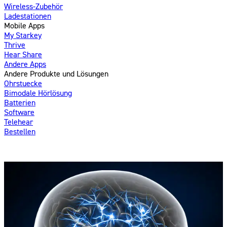
Wireless-Zubehör
Ladestationen
Mobile Apps
My Starkey
Thrive
Hear Share
Andere Apps
Andere Produkte und Lösungen
Ohrstuecke
Bimodale Hörlösung
Batterien
Software
Telehear
Bestellen